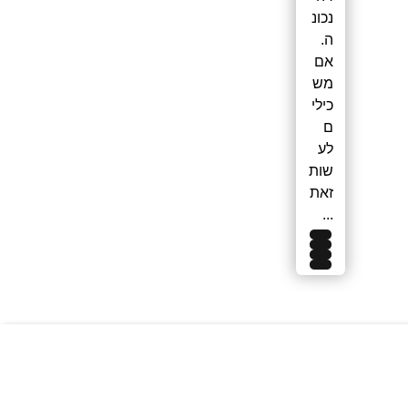
נכונ
ה.
אם
מש
כילי
ם
לע
שות
זאת
...