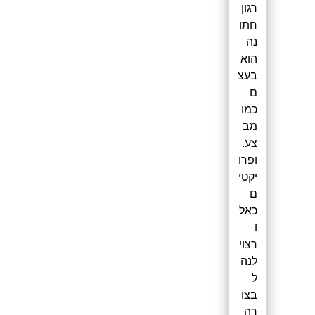
רגון
חתו
נה
הוא
בעצ
ם
כמו
מב
צע.
ופרו
יקטי
ם
כאל
ו
רצוי
לנה
ל
בצו
רה