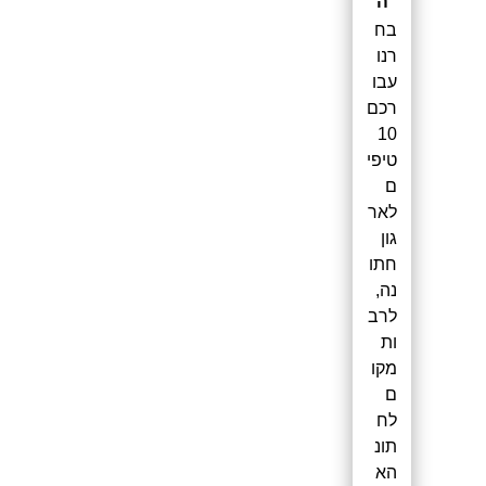
ה
בח
רנו
עבו
רכם
10
טיפי
ם
לאר
גון
חתו
נה,
לרב
ות
מקו
ם
לח
תונ
הא