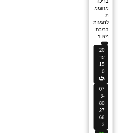
בריכה
מחוממ
ת
לחגיגות
בר/בת
מצווה...
20
עד
15
0
07
3-
80
27
68
3