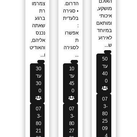
האולם
הדרום.
צמרמו
מושקע,
• סגירה
רת
איכותי
בלעדית
ברגע
ומותאם
:
שאתה
במיוחד
אפשרו
נכנס
לאירוע
ת
אליהם,
ש...
לסגירה
והאודיט
...
ו...
50
עד
30
10
40
עד
עד
0
30
45
0
0
07
3-
07
07
80
3-
3-
25
80
80
09
21
27
4