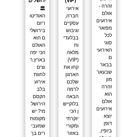
(VIP)
ירושלים
זהרה -
אירועי
🏛️
אולם
חברה,
האודיטו
אירועים
עסקיים
ריום
מפואר
וגיבוש
בירושלי
לכל
בבלעדי
ם הוא
סוגי
ות
האולם
האירועי
מלאה
הכי יפה
ם
(VIP)
בארץ.ר
בבאר
קחו את
וצים
שבעאר
הארגון
לחוות
מון
שלכם
אירוע
זהרה
לרמה
בלב
הוא
הבאה
הקסם
אולם
בלוקייש
הירושל
אירועים
ן הכי
מי? יש
יוצא
יוקרתי
מקומות
דופן
ומקורי
שמעבי
ביופיו,
באזור
רים בך