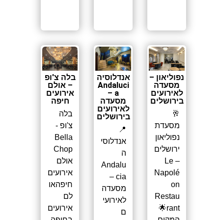
נפוליאון –
אנדלוסיה
בלה צ'ופ
מסעדה
Andaluci
– אולם
לאירועים
a –
אירועים
בירושלים
מסעדה
חיפה
לאירועים
🥂
בלה
בירושלים
מסעדת
צ'ופ -
📍
נפוליאון
Bella
אנדלוסי
ירושלים
Chop
ה
– Le
אולם
Andalu
Napolé
אירועים
cia –
on
חיפהאו
מסעדה
Restau
לם
לאירועי
rant🌟
אירועים
ם
המקום
בחיפה,