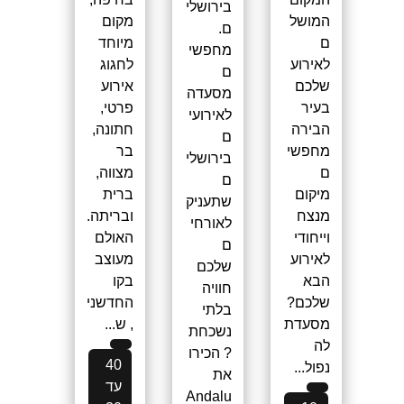
בירושלי
המושל
מקום
ם.
ם
מיוחד
מחפשי
לאירוע
לחגוג
ם
שלכם
אירוע
מסעדה
בעיר
פרטי,
לאירועי
הבירה
חתונה,
ם
מחפשי
בר
בירושלי
ם
מצווה,
ם
מיקום
ברית
שתעניק
מנצח
ובריתה.
לאורחי
וייחודי
האולם
ם
לאירוע
מעוצב
שלכם
הבא
בקו
חוויה
שלכם?
החדשני
בלתי
מסעדת
, ש...
נשכחת
לה
? הכירו
40
נפול...
את
עד
Andalu