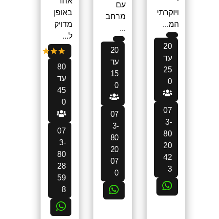
אחר
י
עם
באופן
ויוקרתי
מרחב
מדויק
המ...
...
ל...
20
20
עד
עד
80
25
15
עד
0
0
45
0
07
07
3-
3-
07
80
80
3-
20
20
80
42
07
28
3
0
59
8