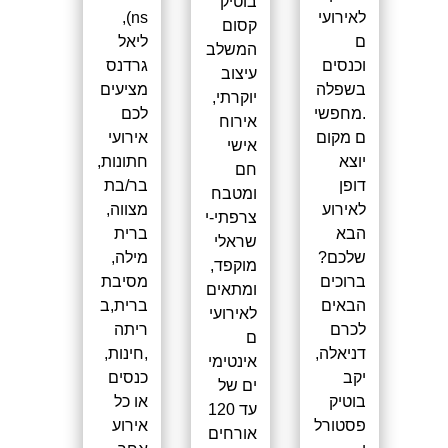
בוטיק
ns),
לאירועי
קסום
ליאל
ם
המשלב
גרדנס
וכנסים
עיצוב
מציעים
בשפלה
יוקרתי,
לכם
.מחפשי
אירוח
אירועי
ם מקום
אישי
חתונות,
יוצא
חם
בר/בת
דופן
ומטבח
מצווה,
לאירוע
צרפתי-י
ברית
הבא
שראלי
מילה,
שלכם?
מוקפד,
מסיבת
ברוכים
ומתאים
ברית,ב
הבאים
לאירועי
ריתה
לכרם
ם
,חינות,
דניאלה,
אינטימי
כנסים
יקב
ים של
או כל
בוטיק
עד 120
אירוע
פסטורל
אורחים