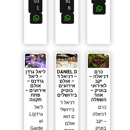
03
81
1
6
ליאל גרדן
כרם
DANIEL D
– ליאל
דניאלה –
– דניאל ד
גרדנס –
יקב
– אולם
אולם
לאירועי
אירועים
אירועים –
בוטיק –
בוטיק
פתח
אזור
בירושלים
תקווה
השפלה
דניאל ד
ליאל
כרם
בירושלי
גרדן(Li
דניאלה
ם הוא
el
– יקב
אולם
Garde
בוטיק