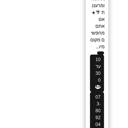
ומרעננ
ת 🌴☀️
אם
אתם
מחפשי
ם מקום
מיו...
10
עד
30
0
07
3-
80
92
04