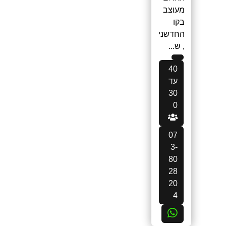
מעוצב
בקו
החדשני
, ש...
40
עד
30
0
07
3-
80
28
20
4